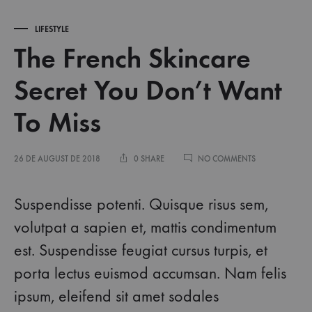
LIFESTYLE
The French Skincare
Secret You Don’t Want
To Miss
ON
26 DE AUGUST DE 2018
0 SHARE
NO COMMENTS
THE
FRENCH
SKINCARE
Suspendisse potenti. Quisque risus sem,
SECRET
YOU
volutpat a sapien et, mattis condimentum
DON’T
est. Suspendisse feugiat cursus turpis, et
WANT
TO
porta lectus euismod accumsan. Nam felis
MISS
ipsum, eleifend sit amet sodales