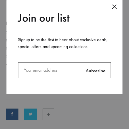
Join our list
Lorem ipsum dolor sit amet, consectetur adipisicing elit,
sed do eiusmod tempor incididunt ut labore et dolore
magna aliqua. Ut enim ad minim veniam, quis nostrud
Signup to be the first to hear about exclusive deals,
special offers and upcoming collections
exercitation ullamco laboris nisi ut aliquip ex ea commodo
consequat. Duis aute irure dolor in reprehenderit in
voluptate velit esse cillum dolore eu fugiat nulla pariatur.
FASHION
LIFE
STAFFS PICK
SUMMER