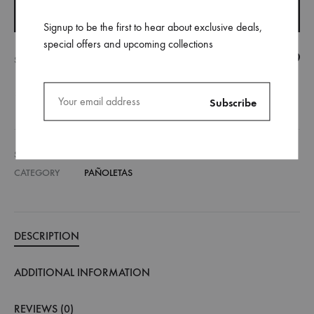
ADD TO CART
Signup to be the first to hear about exclusive deals,
special offers and upcoming collections
SHARE
COMPARE
SKU
041-2-2
CATEGORY
PAÑOLETAS
DESCRIPTION
ADDITIONAL INFORMATION
REVIEWS (0)