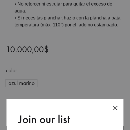
• No retorcer ni estrujar para quitar el exceso de
agua.
• Si necesitas planchar, hazlo con la plancha a baja
temperatura (máx. 110°) por el lado no estampado.
10.000,00
$
color
azul marino
Quantity
Join our list